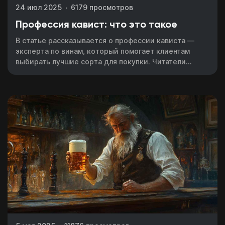
и посещай только
24 июл 2025
6179 просмотров
необходимые блоки
Смешивай программы
Профессия кавист: что это такое
из разных школ и курсов
В статье рассказывается о профессии кависта —
эксперта по винам, который помогает клиентам
выбирать лучшие сорта для покупки. Читатели
узнают, чем занимается кавист, какие знания о
виноделии, сортах винограда и регионах
Перейти к конструктору
производства необходимы для успешной работы.
Перезвоним в течение 15-20 минут
c понедельника по пятницу с 11:00 до 20:00