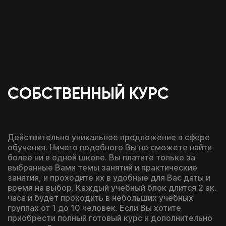
Перейти к тестам
которые заработаешь с нашей помощью
Даю
согласие на обработку персональных
ВАША
данных
от 5 банков
ЗАЯВКА
каких конкретно знаний тебе не
Ознакомлен с
политикой обработки
хватает
ОТПРАВЛЕНА!
персональных данных
Отправляя данные, вы подтверждаете, что действуете
добровольно, даёте согласие на обработку
персональных данных и принимаете условия
правил
СОБСТВЕННЫЙ КУРС
пользования Платформой
Под свой бюджет
Понадобится только паспорт
и необходимую задачу
Без справок и кучи документов
Перейти к тестам
Отправить
Выбирай, оплачивай
Разрешение в
Действительно уникальное предложение в сфере
и посещай только
течение 30 минут
обучения. Ничего подобного Вы не сможете найти
необходимые блоки
более ни в одной школе. Вы платите только за
Для граждан РФ
Или напиши нам в любой мессенджер
выбранные Вами темы занятий и практические
Уже знаешь?
Смешивай программы
Возраст от 18 лет
занятия, и проходите их в удобные для Вас даты и
из разных школ и курсов
время на выбор. Каждый учебный блок длится 2 ак.
часа и будет проходить в небольших учебных
группах от 1 до 10 человек. Если Вы хотите
Telegram
Позвонить
MAX
Оставить заявку на рассрочку
приобрести полный готовый курс и дополнительно