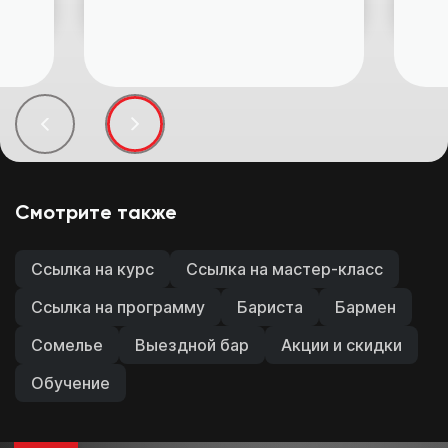
ель,
х
Учиться в
рассрочку: цена
9150 ₽
еля
ко
Отличный старт вашей карьеры
ес.
74 500 ₽
Смотрите также
Ссылка на курс
Ссылка на мастер-класс
Ссылка на программу
Бариста
Бармен
Сомелье
Выездной бар
Акции и скидки
Обучение