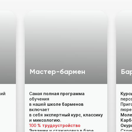
Мастер-бармен
Ба
телей
чий
Самая
полная программа
Курс
 бар,
обучения
перс
в нашей
школе барменов
Приг
включает
пюре
в себя
экспертный курс
,
классику
Моле
и
миксологию
.
Карб
100 %
трудоустройство
Окур
Экзамен
и стажировка в баре
Стои