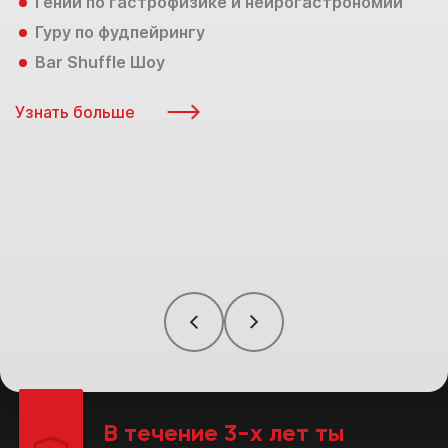
Гений по гастрофизике и нейрогастрономии
W
Гуру по фудпейрингу
Bar Shuffle Шоу
У
Узнать больше
В течение 3-х лет ты