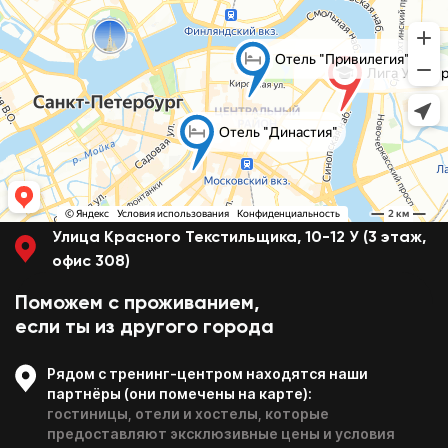
и посещай только
необходимые блоки
Смешивай программы
из разных школ и курсов
Перейти к конструктору
Перезвоним в течение 15-20 минут
c понедельника по пятницу с 11:00 до 20:00
Улица Красного Текстильщика, 10-12 У (3 этаж,
офис 308)
Поможем с проживанием,
если ты из другого города
Рядом с тренинг-центром находятся наши
партнёры (они помечены на карте):
гостиницы, отели и хостелы, которые
предоставляют эксклюзивные цены и условия