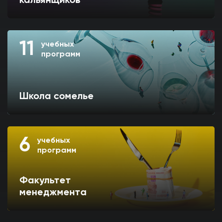
кальянщиков
11
учебных
программ
Школа сомелье
6
учебных
программ
Факультет
менеджмента