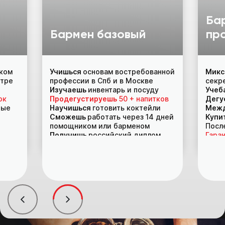
Ба
Бармен базовый
пр
мых
ском
Учишься
основам востребованной
Мик
нтре
е
профессии в Спб и в Москве
секр
Изучаешь
инвентарь и посуду
Учеб
ок
курс
Продегустируешь
50 + напитков
Дегу
ные
Научишься
готовить коктейли
Межд
Сможешь
работать через 14 дней
Купит
помощником или барменом
Посл
ы
Получишь
российский диплом
Гара
20 500 ₽
Поэтому дарим