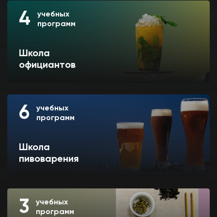
4
учебных
программ
Школа
официантов
6
учебных
программ
Школа
пивоварения
3
учебных
программ