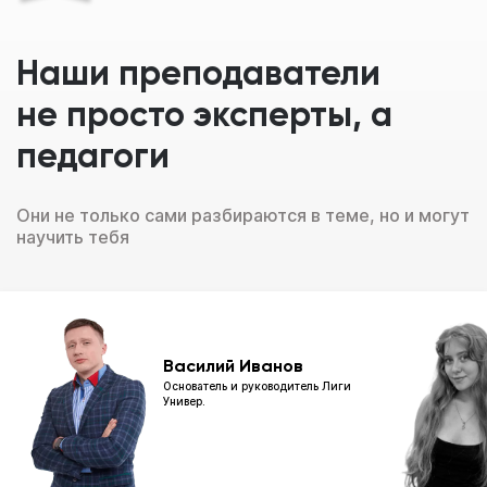
Наши преподаватели
Перейти к конструктору
не просто эксперты, а
Перезвоним в течение 15-20 минут
педагоги
c понедельника по пятницу с 11:00 до 20:00
Они не только сами разбираются в теме, но и могут
научить тебя
Василий Иванов
Основатель и руководитель Лиги
Универ.