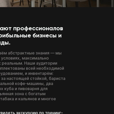
дают профессионалов
рибыльные бизнесы и
нды.
аём абстрактные знания — мы
в условиях, максимально
 реальным. Наши аудитории
мплектованы всей необходимой
удованием, и инвентарём:
 за настоящей стойкой, бариста
альной кофе-машины, два
х куба и пивоварня для
ьянная зона с богатым
табака и кальянов и многое
увидеть экскурсию по тренинг-