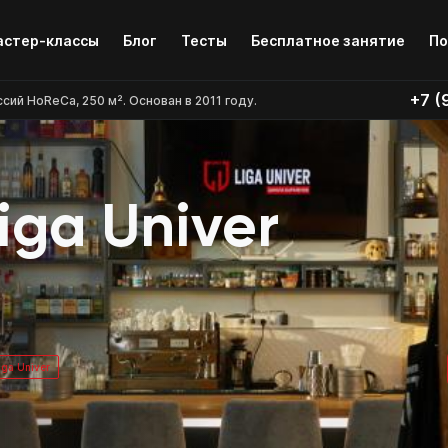
Бесплатное занятие
По
стер-классы
Блог
Тесты
+7 (
й HoReCa, 250 м². Основан в 2011 году.
iga Univer
iga Univer