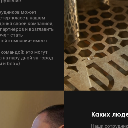
Выбирай, оплачивай
кружение.
c понедельника по пятницу с 11:00 до 20:00
и посещай только
необходимые блоки
трудников может
астер-класс в нашем
Смешивай программы
денья своей компанией,
из разных школ и курсов
партнеров и возглавить
очет стать
шей компании- имеет
 командой: это могут
Перейти к конструктору
а на пару дней за город
 и без=)
Перезвоним в течение 15-20 минут
c понедельника по пятницу с 11:00 до 20:00
Каких люд
Наши сотрудник