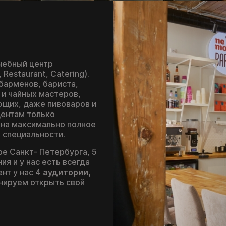
чебный центр
Restaurant, Catering).
барменов, бариста,
 и чайных мастеров,
ющих, даже пивоваров и
дентам только
 на максимально полное
 специальности.
ре Санкт- Петербурга, 5
я и у нас есть всегда
нт у нас 4
аудитории
,
анируем открыть свой