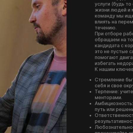
услуги (будь то
жизни людей и 
команду мы ище
влиять на перем
течению.
При отборе раб
обращаем на то
кандидата с ко
это не пустые с
помогают двига
избегать недор
К нашим ключев
Стремление быт
себя и свое ок
Терпение: учит
менторами.
Амбициозность:
путь или решен
Ответственност
результативнос
Любознательнос