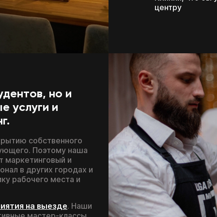
центру
дентов, но и
е услуги и
г.
крытию собственного
вующего. Поэтому наша
т маркетинговый и
онал в других городах и
ку рабочего места и
Поэтому дарим
иятия на выезде
. Наши
тивные мастер-классы,