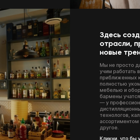
Здесь соз
отрасли, п
новые тре
Мы не просто д
учим работать 
приближенных к
полностью уко
мебелью и обор
бармены учатся
— у профессион
дистилляционны
технологов, кал
ассортиментом 
другое.
Кликни, что бы 