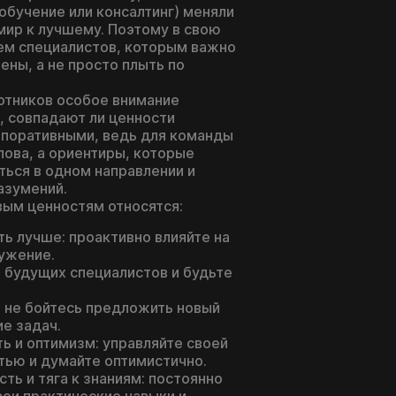
 обучение или консалтинг) меняли
мир к лучшему. Поэтому в свою
м специалистов, которым важно
ены, а не просто плыть по
отников особое внимание
, совпадают ли ценности
рпоративными, ведь для команды
лова, а ориентиры, которые
ться в одном направлении и
азумений.
ым ценностям относятся:
ь лучше: проактивно влияйте на
ружение.
е будущих специалистов и будьте
 не бойтесь предложить новый
ие задач.
ь и оптимизм: управляйте своей
тью и думайте оптимистично.
ть и тяга к знаниям: постоянно