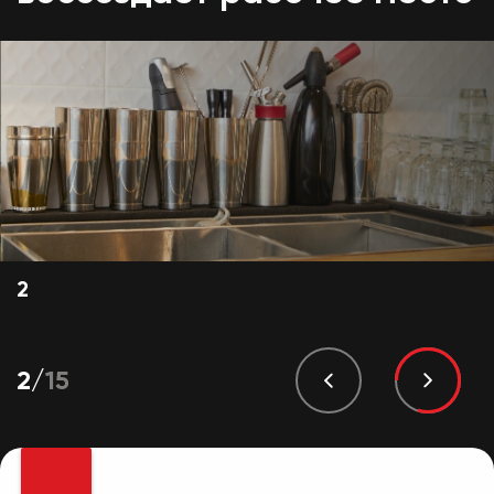
3
3
/
15