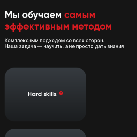
Мы обучаем
самым
эффективным методом
Комплексным подходом со всех сторон.
Наша задача — научить, а не просто дать знания
Профессиональные навыки,
компетентность и способность
справляться с типичными для
Hard skills
выбранной профессии задачами в
соответствии с теоретической
базой и должностными
инструкциями.
Комплекс умений общего