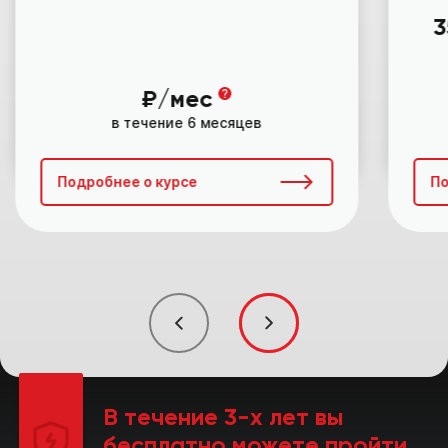
3
₽/мес
в течение 6 месяцев
Подробнее о курсе
По
В течение 3-х лет вы
бесплатно
можете пройти