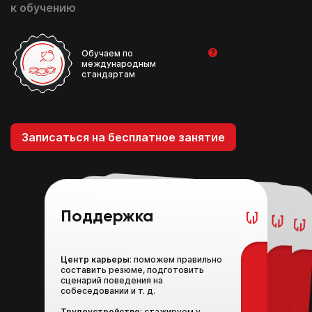
к обучению
Обучаем по
международным
стандартам
Записаться на бесплатное занятие
Поддержка
Практика
Теория
Центр карьеры
: поможем правильно
Hard Skills
: практика работы с
инструментами, оборудованием и
Soft Skills
: как находить общий язык с коллегами, методы продаж для клиентов, общение с
составить резюме, подготовить
сценарий поведения на
продуктом в игровой форме
собеседовании и т. д.
Стажировка
работодателем так, чтобы он вас ценил
: работа в реальных
заведениях, практика работы с
кассой, документами,
Трудоустройство
: стажируем у