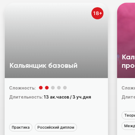
18+
Кал
Кальянщик бaзoвый
пpо
Сложность:
Сложн
Длительность:
13 ак.часов / 3 уч.дня
Длите
Теор
Межд
Практика
Российский диплом