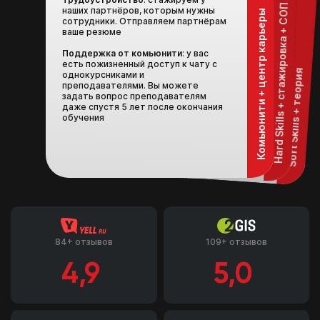
Теория: работа
Hard Skills + стажировка + СОП
наших партнёров, которым нужны
Комьюнити + центр карьеры
инвентаризацией и тд
сотрудники. Отправляем партнёрам
с инструментами, оборудованием, уход за ними, и работа с продуктом
ваше резюме
СОП
: каждую неделю в течение года
вы бесплатно можете приходить на
4 часа и практиковаться на нашем
Поддержка от комьюнити
: у вас
есть пожизненный доступ к чату с
Soft Skills + теория
оборудовании и материалах
однокурсниками и
преподавателями. Вы можете
задать вопрос преподавателям
даже спустя 5 лет после окончания
обучения
84+ отзывов
109+ отзывов
4,9
5,0