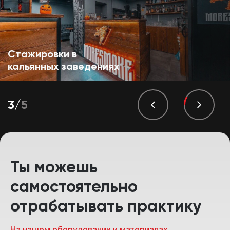
Стажировки в
кальянных заведениях
3
/
5
Ты можешь
самостоятельно
отрабатывать практику
На нашем оборудовании и материалах