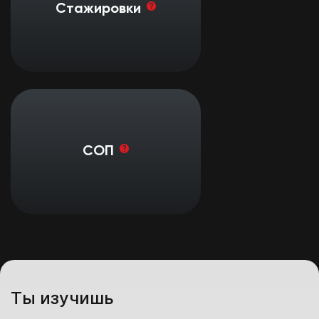
Увидеть изнутри работу
Стажировки
заведений разных форматов, что
бы понять в котором будет
наиболее комфортно работать в
дальнейшем
После окончания курса в течение
года можно приходить в наш
центр раз в неделю на 4 часа,
СОП
чтобы бесплатно тренироваться
работать с оборудованием,
посудой, материалами и т.д.
Ты изучишь