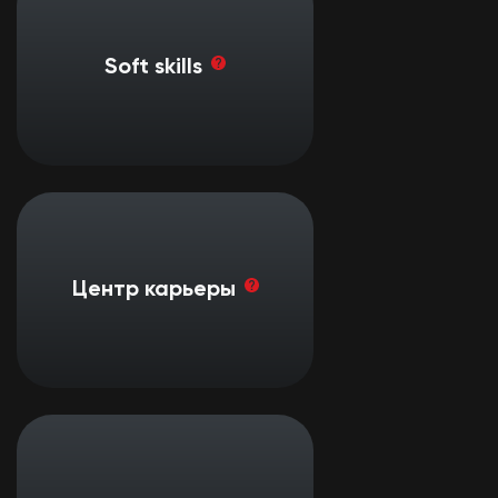
характера, тесно связанных с
личностными качествами.
Например навыки: критического
мышления, публичного
Soft skills
выступления, работы в команде,
на которые также влияют
уровень лидерских качеств,
дисциплины и чувство
ответственности.
Внесение в нашу базу
соискателей для владельцев
бизнесов
Центр карьеры
Помощь в составлении резюме
Подготовка к собеседованию
Стажировки у наших партнеров и
бывших учеников в нескольких
местах в течении недели.