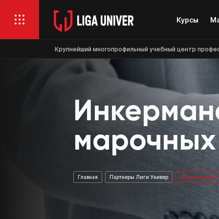
Курсы
Ма
Крупнейший многопрофильный учебный центр професси
Инкерман
марочных
Главная
Партнеры Лиги Универ
Инкерманский 