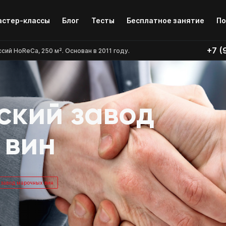
Бесплатное занятие
По
стер-классы
Блог
Тесты
+7 (
й HoReCa, 250 м². Основан в 2011 году.
ский завод
 вин
завод марочных вин