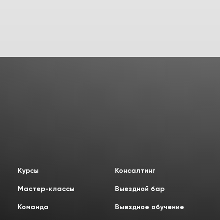
и посещай только
Уже знаешь?
Возраст от 18 лет
необходимые блоки
Смешивай программы
из разных школ и курсов
Telegram
Позвонить
MAX
Оставить заявку на рассрочку
Перезвоним в течение 15-20 минут
c понедельника по пятницу с 11:00 до 20:00
Под свой бюджет
Перейти к конструктору
и необходимую задачу
Перезвоним в течение 15-20 минут
Выбирай, оплачивай
c понедельника по пятницу с 11:00 до 20:00
и посещай только
необходимые блоки
Смешивай программы
из разных школ и курсов
Курсы
Консалтинг
Мастер-классы
Выездной бар
Перейти к конструктору
Команда
Выездное обучение