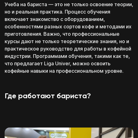
хватает
ОТПРАВЛЕНА!
персональных данных
Учеба на бариста — это не только освоение теории,
но и реальная практика. Процесс обучения
Отправляя данные, вы подтверждаете, что действуете
добровольно, даёте согласие на обработку
включает знакомство с оборудованием,
персональных данных и принимаете условия
правил
особенностями разных сортов кофе и методами их
пользования Платформой
Под свой бюджет
Понадобится только паспорт
приготовления. Важно, что профессиональные
и необходимую задачу
Без справок и кучи документов
курсы дают не только теоретические знания, но и
Перейти к тестам
Отправить
практическое руководство для работы в кофейной
Выбирай, оплачивай
Разрешение в
индустрии. Программами обучения, такими как те,
и посещай только
течение 30 минут
необходимые блоки
что предлагает Liga Univer, можно освоить
Для граждан РФ
Или напиши нам в любой мессенджер
кофейные навыки на профессиональном уровне.
Уже знаешь?
Смешивай программы
Возраст от 18 лет
из разных школ и курсов
Где работают бариста?
Telegram
Позвонить
MAX
Оставить заявку на рассрочку
Перейти к конструктору
Перезвоним в течение 15-20 минут
Под свой бюджет
c понедельника по пятницу с 11:00 до 20:00
и необходимую задачу
Перезвоним в течение 15-20 минут
c понедельника по пятницу с 11:00 до 20:00
Выбирай, оплачивай