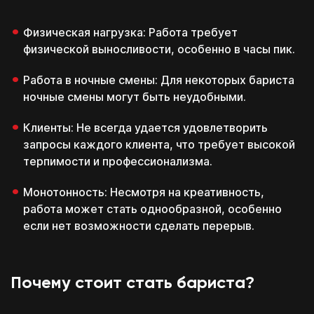
Физическая нагрузка: Работа требует
физической выносливости, особенно в часы пик.
Которые помогут
Которые помогут
тебе, даже если ты
тебе, даже если ты
Работа в ночные смены: Для некоторых бариста
будешь обучаться не у
будешь обучаться не у
нас
нас
Связаться с нами
ночные смены могут быть неудобными.
платите потом!
Перезвоним в течение 15 минут
Скачать
Скачать
Клиенты: Не всегда удается удовлетворить
*пн-пт с 11:00 до 20:00
Проценты платим мы!
запросы каждого клиента, что требует высокой
каких конкретно
терпимости и профессионализма.
знаний тебе не хватает
Которые помогут
Которые помогут
тебе, даже если ты
тебе, даже если ты
будешь обучаться не у
будешь обучаться не у
Монотонность: Несмотря на креативность,
нас
нас
Первый платёж
через месяц
работа может стать однообразной, особенно
если нет возможности сделать перерыв.
Скачать
Скачать
Ты можешь гасить рассрочку с тех денег,
Перейти к тестам
которые заработаешь с нашей помощью
Даю
согласие на обработку персональных
ВАША
Почему стоит стать бариста?
данных
от 5 банков
ЗАЯВКА
каких конкретно знаний тебе не
Ознакомлен с
политикой обработки