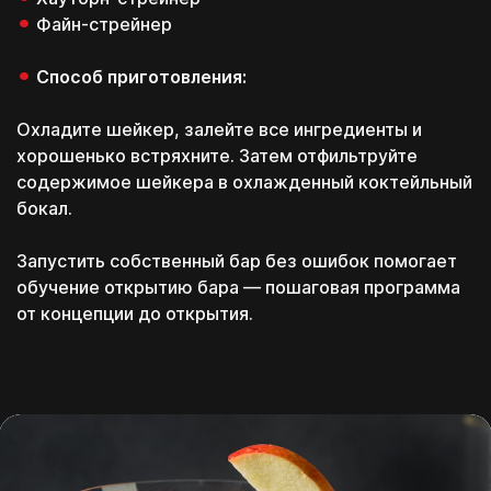
Файн-стрейнер
Способ приготовления:
Охладите шейкер, залейте все ингредиенты и
Поэтому дарим
хорошенько встряхните. Затем отфильтруйте
содержимое шейкера в охлажденный коктейльный
бокал.
Запустить собственный бар без ошибок помогает
Которые помогут
Которые помогут
обучение открытию бара
— пошаговая программа
тебе, даже если ты
тебе, даже если ты
от концепции до открытия.
будешь обучаться не у
будешь обучаться не у
нас
нас
Связаться с нами
платите потом!
Перезвоним в течение 15 минут
Скачать
Скачать
*пн-пт с 11:00 до 20:00
Проценты платим мы!
каких конкретно
знаний тебе не хватает
Которые помогут
Которые помогут
тебе, даже если ты
тебе, даже если ты
будешь обучаться не у
будешь обучаться не у