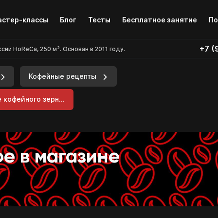
Бесплатное занятие
По
стер-классы
Блог
Тесты
+7 (
й HoReCa, 250 м². Основан в 2011 году.
Кофейные рецепты
 кофейного зерн...
е в магазине