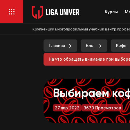
Курсы
Ма
Крупнейший многопрофильный учебный центр професси
Главная
Блог
Кофе
На что обращать внимание при выборе
Выбираем коф
27.апр.2022
3679 Просмотров