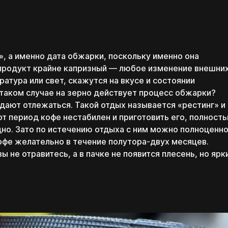
», а именно дата обжарки, поскольку именно она
 продукт крайне капризный — любое изменение внешни
атура или свет, скажутся на вкусе и состоянии
 таком случае на зерно действует процесс обжарки?
 дают отлежаться. Такой отдых называется «рестинг» и
тот период кофе нестабилен и приготовить его, полност
дно. Зато по истечению отдыха с ним можно полноценн
офе желательно в течение полутора-двух месяцев.
ы не отравитесь, а в пачке не появится плесень, но ярк
Поэтому дарим