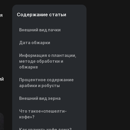
Содержание статьи
ля
Внешний вид пачки
Дата обжарки
Информация о плантации,
методе обработки и
обжарке
ий
Процентное содержание
арабики и робусты
Внешний вид зерна
Что такое«спешелти-
кофе»?
Как хранить кофе дома?