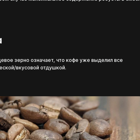
Выбирай, оплачивай
c понедельника по пятницу с 11:00 до 20:00
и посещай только
необходимые блоки
Смешивай программы
из разных школ и курсов
а
Перейти к конструктору
евое зерно означает, что кофе уже выделил все
еской/вкусовой отдушкой.
Перезвоним в течение 15-20 минут
c понедельника по пятницу с 11:00 до 20:00