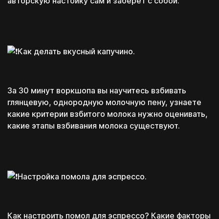
авторскую настойку сам и заберет с собой.
Как делать вкусный капучино.
Поэтому дарим
За 30 минут воркшопа вы научитесь взбивать
глянцевую, однородную молочную пену, узнаете
какие критерии взбитого молока нужно оценивать,
какие этапы взбивания молока существуют.
Которые помогут
Которые помогут
тебе, даже если ты
тебе, даже если ты
будешь обучаться не у
будешь обучаться не у
нас
нас
Связаться с нами
Настройка помола для эспрессо.
платите потом!
Перезвоним в течение 15 минут
Скачать
Скачать
*пн-пт с 11:00 до 20:00
Проценты платим мы!
каких конкретно
Как настроить помол для эспрессо? Какие факторы