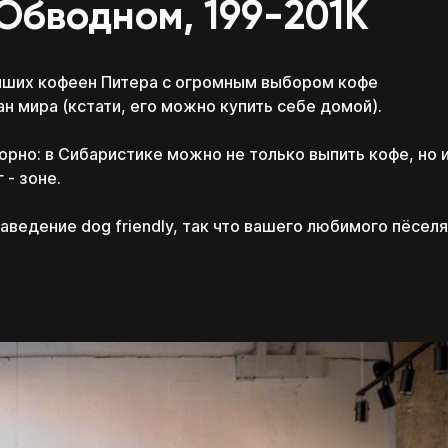
а Обводном, 199-201К
лучших кофеен Питера с огромным выбором кофе
Которые помогут
Которые помогут
тебе, даже если ты
тебе, даже если ты
н мира (кстати, его можно купить себе домой).
будешь обучаться не у
будешь обучаться не у
нас
нас
Связаться с нами
платите потом!
орно: в Сибаристике можно не только выпить кофе, но 
каких
Перезвоним в течение 15 минут
Скачать
Скачать
 - зоне.
*пн-пт с 11:00 до 20:00
Проценты платим мы!
конкретно знаний тебе
аведение dog friendly, так что вашего любимого пёселя
Которые помогут
Которые помогут
не хватает
тебе, даже если ты
тебе, даже если ты
Первый платёж
будешь обучаться не у
будешь обучаться не у
нас
нас
через месяц
Скачать
Скачать
Ты можешь гасить рассрочку с тех денег,
которые заработаешь с нашей помощью
Перейти к тестам
Даю
согласие на обработку персональных
ВАША ЗАЯВКА
от 5 банков
данных
каких конкретно
ОТПРАВЛЕНА!
Ознакомлен с
политикой обработки