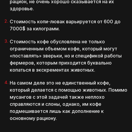
ЗАЯВКА
каких конкретно знаний тебе не
рацион, не очень хорошо сказывается на их
Ознакомлен с
политикой обработки
хватает
ОТПРАВЛЕНА!
здоровье.
персональных данных
Отправляя данные, вы подтверждаете, что действуете
Стоимость копи-лювак варьируется от 600 до
добровольно, даёте согласие на обработку
персональных данных и принимаете условия
правил
7000$ за килограмм.
пользования Платформой
Под свой бюджет
Понадобится только паспорт
Стоимость кофе обусловлена не только
и необходимую задачу
Без справок и кучи документов
Перейти к тестам
Отправить
ограниченным объемом кофе, который могут
Выбирай, оплачивай
Разрешение в
«поставлять» зверьки, но и спецификой работы
и посещай только
течение 30 минут
фермеров, которым приходится буквально
необходимые блоки
Для граждан РФ
Или напиши нам в любой мессенджер
копаться в экскрементах животных.
Уже знаешь?
Смешивай программы
Возраст от 18 лет
из разных школ и курсов
На самом деле это не единственный кофе,
который делается с помощью животных. Помимо
мусангов с этой задачей также неплохо
Telegram
Позвонить
MAX
Оставить заявку на рассрочку
справляются и слоны, однако, им кофе
Перейти к конструктору
подмешивается лишь как дополнение к
Перезвоним в течение 15-20 минут
Под свой бюджет
основному рациону.
c понедельника по пятницу с 11:00 до 20:00
и необходимую задачу
Перезвоним в течение 15-20 минут
c понедельника по пятницу с 11:00 до 20:00