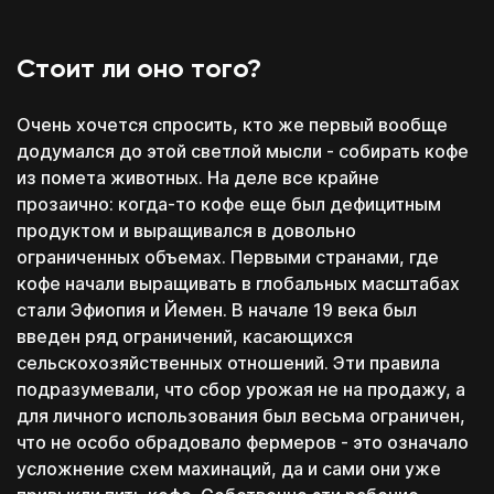
Выбирай, оплачивай
и посещай только
необходимые блоки
Стоит ли оно того?
Смешивай программы
из разных школ и курсов
Очень хочется спросить, кто же первый вообще
додумался до этой светлой мысли - собирать кофе
из помета животных. На деле все крайне
прозаично: когда-то кофе еще был дефицитным
Перейти к конструктору
продуктом и выращивался в довольно
ограниченных объемах. Первыми странами, где
Перезвоним в течение 15-20 минут
c понедельника по пятницу с 11:00 до 20:00
кофе начали выращивать в глобальных масштабах
стали Эфиопия и Йемен. В начале 19 века был
введен ряд ограничений, касающихся
сельскохозяйственных отношений. Эти правила
подразумевали, что сбор урожая не на продажу, а
для личного использования был весьма ограничен,
что не особо обрадовало фермеров - это означало
усложнение схем махинаций, да и сами они уже