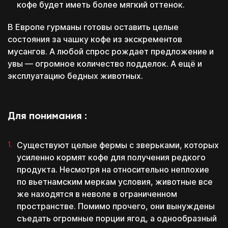
кофе будет иметь более мягкий оттенок.
В Европе гурманы готовы оставить целые
состояния за чашку кофе из экскрементов
мусангов. А любой спрос рождает предложение и
Которые помогут
Которые помогут
увы — огромное количество подделок. А ещё и
тебе, даже если ты
тебе, даже если ты
будешь обучаться не у
будешь обучаться не у
эксплуатацию бедных животных.
нас
нас
Связаться с нами
платите потом!
Перезвоним в течение 15 минут
Скачать
Скачать
*пн-пт с 11:00 до 20:00
Проценты платим мы!
каких конкретно
Для понимания :
знаний тебе не хватает
Которые помогут
Которые помогут
тебе, даже если ты
тебе, даже если ты
Существуют целые фермы с зверьками, которых
будешь обучаться не у
будешь обучаться не у
нас
нас
усиленно кормят кофе для получения редкого
Первый платёж
через месяц
продукта. Несмотря на относительно неплохие
Скачать
Скачать
Ты можешь гасить рассрочку с тех денег,
по вьетнамским меркам условия, животные все
Перейти к тестам
которые заработаешь с нашей помощью
же находятся в неволе в ограниченном
пространстве. Помимо прочего, они вынуждены
Даю
согласие на обработку персональных
ВАША
съедать огромные порции ягод, а однообразный
данных
от 5 банков