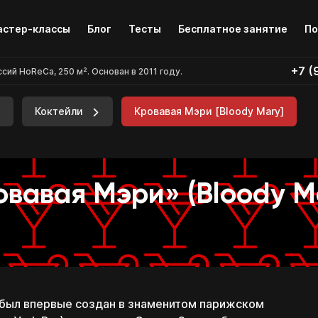
Бесплатное занятие
По
стер-классы
Блог
Тесты
+7 (
й HoReCa, 250 м². Основан в 2011 году.
Коктейли
Кровавая Мэри [Bloody Mary]
овавая Мэри» (Bloody M
 был впервые создан в знаменитом парижском