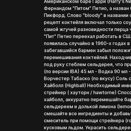
Американском баре Гарри (Harry's N
Фернандом "Питом" Петио, а назван 
Пикфорд. Слово "bloody" в названии
рецепт коктейля включал только со
самой жгучей разновидности перца ч
"Пит" Петио переехал работать в С
появилась случайно в 1960-х годах 
забегавшийся бармен забыл положит
перемешивания коктейлей. Находчи
под руку стеблем сельдерея, что пр
(по версии IBA) 45 мл - Водка 90 мл 
Ворчестер Табаско (по вкусу) Соль с
Хайболл (Highball) Необходимый инве
стрейнер ( хауторн / hawtorne) Спос
хайболл, аккуратно перемешайте бар
сельдереем и долькой лимона (lemon
смешайте все ингредиенты и добавьт
смеситель при помощи стрейнера (rol
кусковым льдом. Украсить сельдере