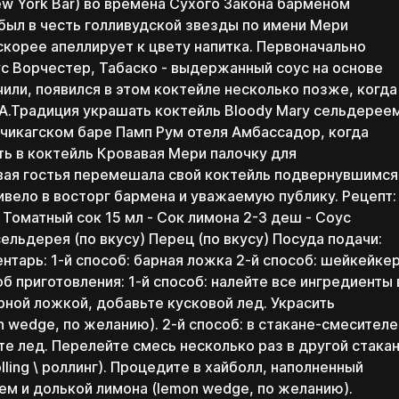
ew York Bar) во времена Сухого Закона барменом
был в честь голливудской звезды по имени Мери
 скорее апеллирует к цвету напитка. Первоначально
ус Ворчестер, Табаско - выдержанный соус на основе
или, появился в этом коктейле несколько позже, когда
ША.Традиция украшать коктейль Bloody Mary сельдерее
в чикагском баре Памп Рум отеля Амбассадор, когда
Поэтому дарим
ь в коктейль Кровавая Мери палочку для
вая гостья перемешала свой коктейль подвернувшимся
ивело в восторг бармена и уважаемую публику. Рецепт:
- Томатный сок 15 мл - Сок лимона 2-3 деш - Соус
ельдерея (по вкусу) Перец (по вкусу) Посуда подачи:
нтарь: 1-й способ: барная ложка 2-й способ: шейкейкер
Которые помогут
Которые помогут
тебе, даже если ты
тебе, даже если ты
об приготовления: 1-й способ: налейте все ингредиенты 
будешь обучаться не у
будешь обучаться не у
нас
нас
ной ложкой, добавьте кусковой лед. Украсить
Связаться с нами
платите потом!
 wedge, по желанию). 2-й способ: в стакане-смесителе
каких
Перезвоним в течение 15 минут
Скачать
Скачать
е лед. Перелейте смесь несколько раз в другой стакан
*пн-пт с 11:00 до 20:00
Проценты платим мы!
конкретно знаний тебе
ling \ роллинг). Процедите в хайболл, наполненный
ем и долькой лимона (lemon wedge, по желанию).
Которые помогут
Которые помогут